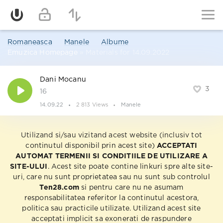
Romaneasca
Manele
Albume
Emuzica Homepage
» Materials for 14.09.2022
Dani Mocanu
3
16
14.09.22
2 813 Views
Manele
Utilizand si/sau vizitand acest website (inclusiv tot
continutul disponibil prin acest site)
ACCEPTATI
AUTOMAT TERMENII SI CONDITIILE DE UTILIZARE A
SITE-ULUI
. Acest site poate contine linkuri spre alte site-
uri, care nu sunt proprietatea sau nu sunt sub controlul
Ten28.com
si pentru care nu ne asumam
responsabilitatea referitor la continutul acestora,
politica sau practicile utilizate. Utilizand acest site
acceptati implicit sa exonerati de raspundere