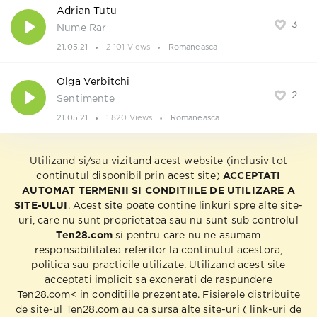
Adrian Tutu
3
Nume Rar
21.05.21
2 101 Views
Romaneasca
Olga Verbitchi
2
Sentimente
21.05.21
1 820 Views
Romaneasca
Utilizand si/sau vizitand acest website (inclusiv tot
continutul disponibil prin acest site)
ACCEPTATI
AUTOMAT TERMENII SI CONDITIILE DE UTILIZARE A
SITE-ULUI
. Acest site poate contine linkuri spre alte site-
uri, care nu sunt proprietatea sau nu sunt sub controlul
Ten28.com
si pentru care nu ne asumam
responsabilitatea referitor la continutul acestora,
politica sau practicile utilizate. Utilizand acest site
acceptati implicit sa exonerati de raspundere
Ten28.com< in conditiile prezentate. Fisierele distribuite
de site-ul Ten28.com au ca sursa alte site-uri ( link-uri de