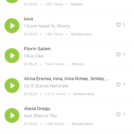
21.05.21
1 815 Views
Manele
Iova
1
I Dont Need To Worry
21.05.21
1 461 Views
Romaneasca
Florin Salam
1
Cika Cika
21.05.21
1 544 Views
Manele
Alina Eremia, Inna, Irina Rimes, Smiley, The Motans
1
Zu E Starea Naturala
21.05.21
2 070 Views
Romaneasca
Alexa Dragu
1
Sub Efectul Tau
21.05.21
1 496 Views
Romaneasca