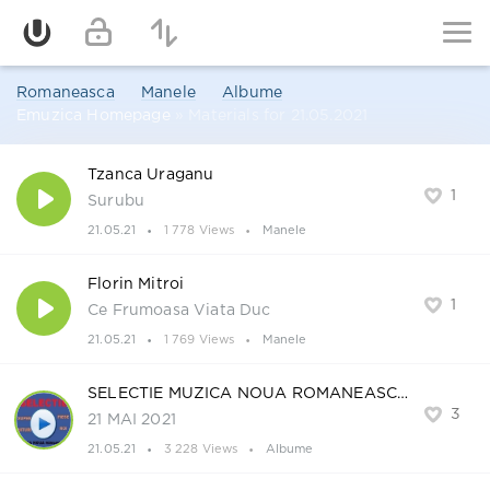
Romaneasca
Manele
Albume
Emuzica Homepage
» Materials for 21.05.2021
Tzanca Uraganu
1
Surubu
21.05.21
1 778 Views
Manele
Florin Mitroi
1
Ce Frumoasa Viata Duc
21.05.21
1 769 Views
Manele
SELECTIE MUZICA NOUA ROMANEASCA
3
21 MAI 2021
21.05.21
3 228 Views
Albume