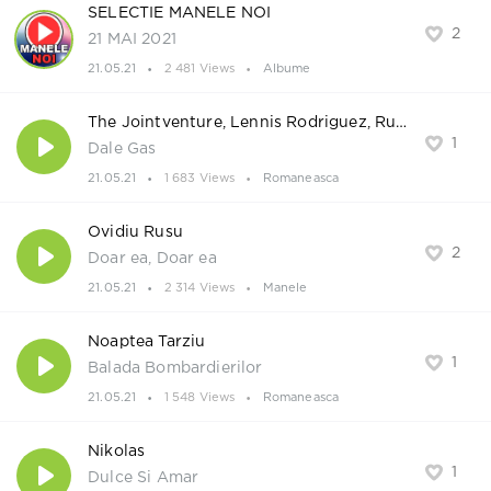
SELECTIE MANELE NOI
2
21 MAI 2021
21.05.21
2 481 Views
Albume
The Jointventure, Lennis Rodriguez, Ruby Feat. Hyemin
1
Dale Gas
21.05.21
1 683 Views
Romaneasca
Ovidiu Rusu
2
Doar ea, Doar ea
21.05.21
2 314 Views
Manele
Noaptea Tarziu
1
Balada Bombardierilor
21.05.21
1 548 Views
Romaneasca
Nikolas
1
Dulce Si Amar