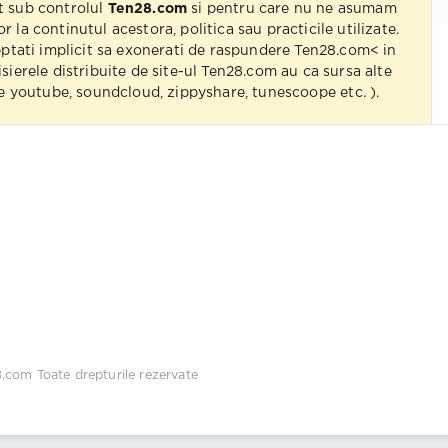
t sub controlul
Ten28.com
si pentru care nu ne asumam
r la continutul acestora, politica sau practicile utilizate.
eptati implicit sa exonerati de raspundere Ten28.com< in
isierele distribuite de site-ul Ten28.com au ca sursa alte
 pe youtube, soundcloud, zippyshare, tunescoope etc. ).
8.com
Toate drepturile rezervate