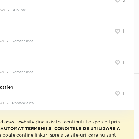
5
ews
Albume
1
ews
Romaneasca
1
ews
Romaneasca
Bastien
1
ews
Romaneasca
nd acest website (inclusiv tot continutul disponibil prin
 AUTOMAT TERMENII SI CONDITIILE DE UTILIZARE A
e poate contine linkuri spre alte site-uri, care nu sunt