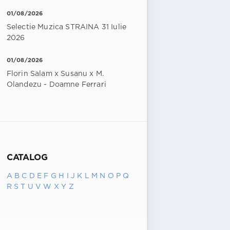
01/08/2026
Selectie Muzica STRAINA 31 Iulie
2026
01/08/2026
Florin Salam x Susanu x M.
Olandezu - Doamne Ferrari
CATALOG
A
B
C
D
E
F
G
H
I
J
K
L
M
N
O
P
Q
R
S
T
U
V
W
X
Y
Z