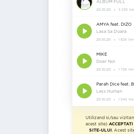
ALBUM FULL
20.10.20
3 293 Vi
AMYA feat. DIZO
Lasa Sa Doara
20.10.20
1 826 Vi
MIKE
Doar Noi
20.10.20
1 736 Vi
Parah Dice feat. 
Less Human
20.10.20
1 540 Vi
Utilizand si/sau vizita
acest site)
ACCEPTATI
SITE-ULUI
. Acest sit