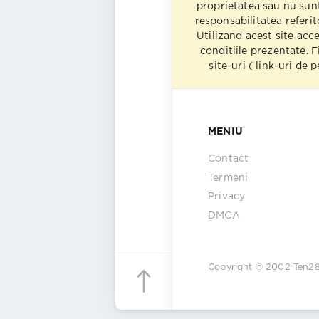
proprietatea sau nu sun
responsabilitatea referito
Utilizand acest site acc
conditiile prezentate. F
site-uri ( link-uri de
MENIU
Contact
Termeni
Privacy
DMCA
Copyright © 2002
Ten2