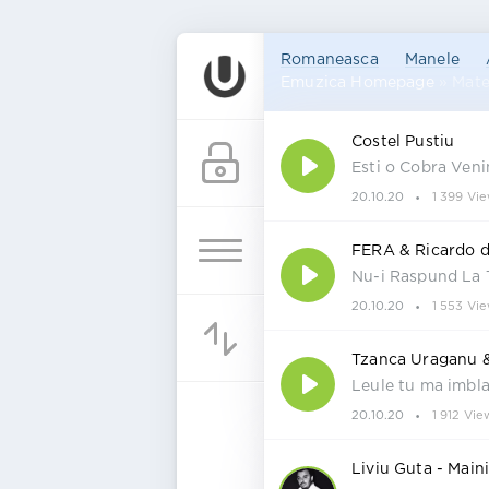
Romaneasca
Manele
Emuzica Homepage
» Mater
Costel Pustiu
Esti o Cobra Ven
20.10.20
1 399 Vi
FERA & Ricardo d
Nu-i Raspund La 
20.10.20
1 553 Vi
Tzanca Uraganu &
Leule tu ma imbla
20.10.20
1 912 Vie
Liviu Guta - Main