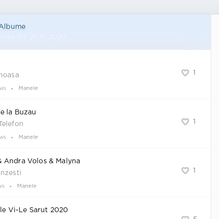
Albume
ials for 20.10.2020
1
inoasa
ews
Manele
e la Buzau
1
Telefon
ews
Manele
 Andra Volos & Malyna
1
nzesti
ws
Manele
ile Vi-Le Sarut 2020