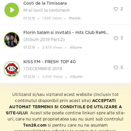
Costi de la Timisoara
2
M-ai lovit la sentiment
01.12.19
1 890 Views
Manele
Florin Salam si invitatii - Hits Club ReMix Arabeste Turceste
3
(Album 2019 Part.2)
01.12.19
2 879 Views
Albume
KISS FM - FRESH TOP 40
5
1 DECEMBRIE 2019
01.12.19
4 043 Views
Albume
Utilizand si/sau vizitand acest website (inclusiv tot
continutul disponibil prin acest site)
ACCEPTATI
AUTOMAT TERMENII SI CONDITIILE DE UTILIZARE A
SITE-ULUI
. Acest site poate contine linkuri spre alte site-
uri, care nu sunt proprietatea sau nu sunt sub controlul
Ten28.com
si pentru care nu ne asumam