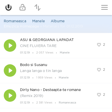
Romaneasca
Manele
Albume
Emuzica Homepage
» Materials for 01.12.2019
ASU & GEORGIANA LAPADAT
2
CINE FLUIERA TARE
01.12.19
2 057 Views
Manele
Bodo si Susanu
2
Langa langa o tin langa
01.12.19
1 959 Views
Manele
Dirty Nano - Desteapta-te romane
2
(Remix 2019)
01.12.19
2 381 Views
Romaneasca