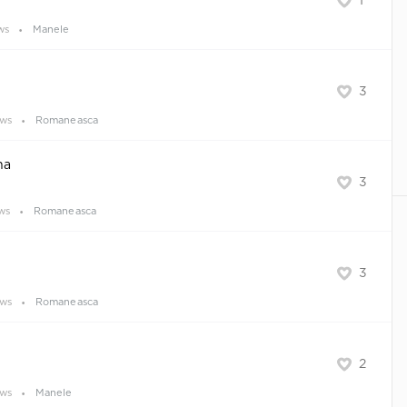
1
ws
Manele
3
ews
Romaneasca
na
3
ws
Romaneasca
3
ews
Romaneasca
2
ews
Manele