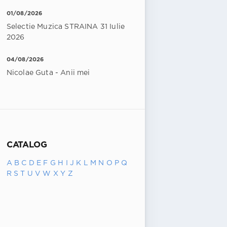
01/08/2026
Selectie Muzica STRAINA 31 Iulie
2026
04/08/2026
Nicolae Guta - Anii mei
CATALOG
A
B
C
D
E
F
G
H
I
J
K
L
M
N
O
P
Q
R
S
T
U
V
W
X
Y
Z