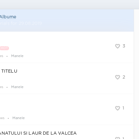
Albume
ials for 29.08.2019
3
HOT
ws
Manele
 TITELU
2
ws
Manele
1
ews
Manele
ANATULUI SI LAUR DE LA VALCEA