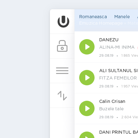
Romaneasca
Manele
Emuzica Homepage
» Mater
DANEZU
ALINA-MI INIMA
29.08.19
1 865 Vie
ALI SULTANUL SI
FITZA FEMEILOR
29.08.19
1 957 Vie
Calin Crisan
Buzele tale
29.08.19
2 604 Vi
DANI PRINTUL B