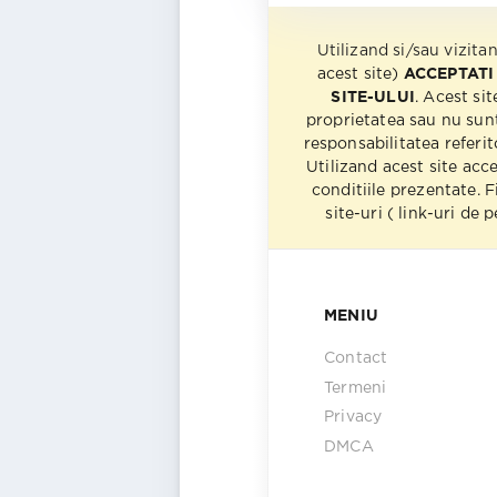
Utilizand si/sau vizita
acest site)
ACCEPTATI
SITE-ULUI
. Acest sit
proprietatea sau nu sun
responsabilitatea referito
Utilizand acest site acc
conditiile prezentate. F
site-uri ( link-uri de
MENIU
Contact
Termeni
Privacy
DMCA