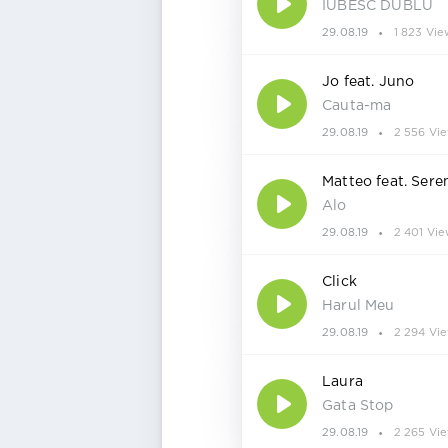
IUBESC DUBLU
29.08.19
1 823 Vie
Jo feat. Juno
Cauta-ma
29.08.19
2 556 Vi
Matteo feat. Sere
Alo
29.08.19
2 401 Vie
Click
Harul Meu
29.08.19
2 294 Vi
Laura
Gata Stop
29.08.19
2 265 Vi