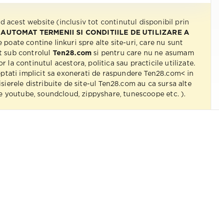
nd acest website (inclusiv tot continutul disponibil prin
 AUTOMAT TERMENII SI CONDITIILE DE UTILIZARE A
e poate contine linkuri spre alte site-uri, care nu sunt
t sub controlul
Ten28.com
si pentru care nu ne asumam
r la continutul acestora, politica sau practicile utilizate.
eptati implicit sa exonerati de raspundere Ten28.com< in
isierele distribuite de site-ul Ten28.com au ca sursa alte
 pe youtube, soundcloud, zippyshare, tunescoope etc. ).